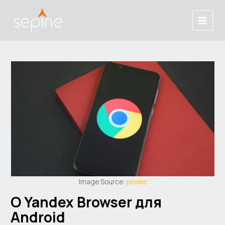
Skip
Post
Main
to
navigation
Menu
content
Image Source:
pexels
О Yandex Browser для
Android