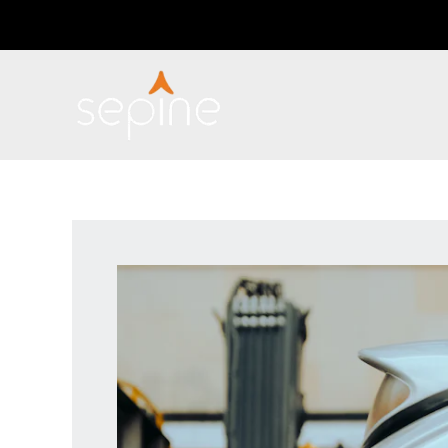
Skip
Post
to
navigation
content