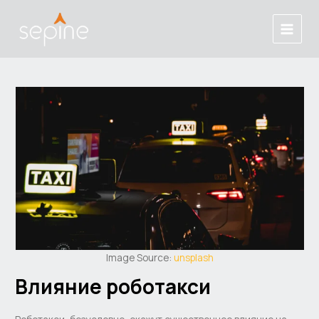
跳
Post
Main
至
navigation
Menu
内
容
Image Source:
unsplash
Влияние роботакси