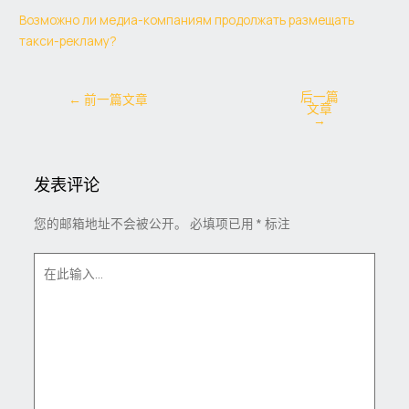
Возможно ли медиа-компаниям продолжать размещать
такси-рекламу?
后一篇
←
前一篇文章
文章
→
发表评论
您的邮箱地址不会被公开。
必填项已用
*
标注
在
此
输
入...