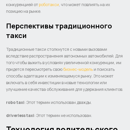
конкуренцией от
роботакси
, что может повлиять на их
позицию на рынке.
Перспективы традиционного
такси
Традиционные такси столкнутся с новыми вызовами
вследствие распространения автономных автомобилей. Для
того чтобы выжить в условиях увеличенной конкуренции, им
придется пересмотреть свою
бизнес-модель
и поискать
способы адаптации к изменяющемуся рынку. Это может
включать в себя инвестиции в новые технологии или
улучшение качества обслуживания для удержания клиентов.
robo taxi
: Этот термин использован дважды.
driverless taxi
: Этот термин не использован.
Технология водительского