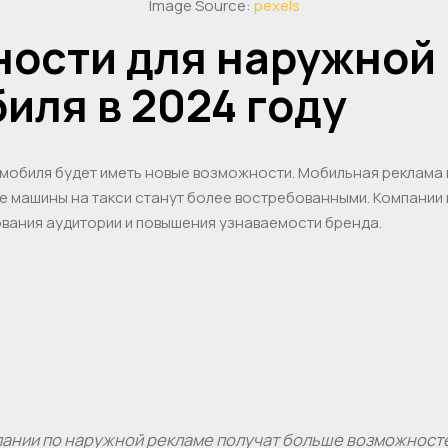
Image Source:
pexels
ости для наружной
иля в 2024 году
омобиля будет иметь новые возможности. Мобильная реклама 
е машины на такси станут более востребованными. Компании
вания аудитории и повышения узнаваемости бренда.
пании по наружной рекламе получат больше возможносте